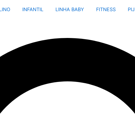
LINO
INFANTIL
LINHA BABY
FITNESS
PI