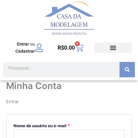
Ir
Obrigatório
Obrigatório
Obrigatório
para
o
conteúdo
Entrar
ou
0
Carrinho
R$
0.00
Cadastrar
TODOS PRODUTOS
MODA EVANGÉLICA
Pesquisar
Minha Conta
Entrar
Nome de usuário ou e-mail
*