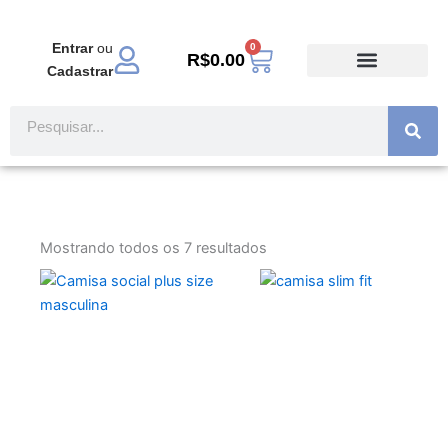
Ir
para
Entrar
ou
0
Carrinho
o
R$
0.00
Cadastrar
conteúdo
TODOS PRODUTOS
MODA EVANGÉLICA
Pesquisar
Mostrando todos os 7 resultados