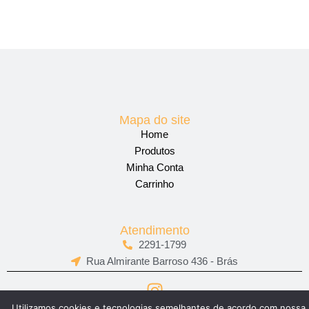
Mapa do site
Home
Produtos
Minha Conta
Carrinho
Atendimento
2291-1799
Rua Almirante Barroso 436 - Brás
I
n
Utilizamos cookies e tecnologias semelhantes de acordo com nossa