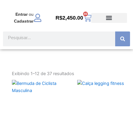
Ir
para
Entrar
ou
46
Carrinho
o
R$
2,450.00
Cadastrar
conteúdo
TODOS PRODUTOS
MODA EVANGÉLICA
Pesquisar
Exibindo 1–12 de 37 resultados