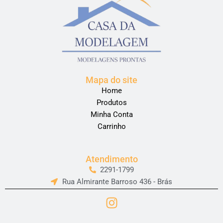
Mapa do site
Home
Produtos
Minha Conta
Carrinho
Atendimento
2291-1799
Rua Almirante Barroso 436 - Brás
I
n
s