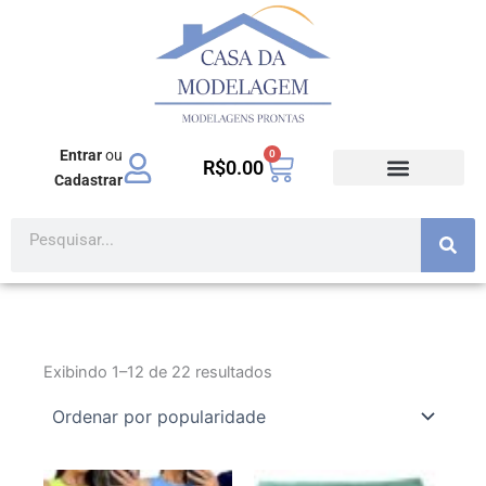
Ir
para
o
conteúdo
Entrar
ou
0
Carrinho
R$
0.00
Cadastrar
TODOS PRODUTOS
MODA EVANGÉLICA
Pesquisar
Exibindo 1–12 de 22 resultados