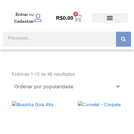
Ir
para
Entrar
ou
0
Carrinho
o
R$
0.00
Cadastrar
conteúdo
TODOS PRODUTOS
MODA EVANGÉLICA
Pesquisar
Exibindo 1–12 de 46 resultados