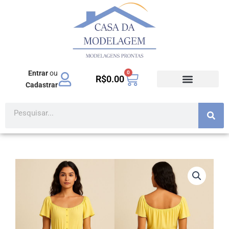
Ir
para
o
conteúdo
Entrar
ou
0
Carrinho
R$
0.00
Cadastrar
Pesquisar