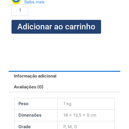
Saiba mais
Vestido
Mullet
quantidade
Adicionar ao carrinho
Informação adicional
Avaliações (0)
Peso
1 kg
Dimensões
18 × 13.5 × 9 cm
Grade
P, M, G