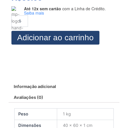
Até 12x sem cartão
com a Linha de Crédito.
Modelagem
Saiba mais
de
Vestido
Midi
Com
Adicionar ao carrinho
Fenda
2
quantidade
Informação adicional
Avaliações (0)
Peso
1 kg
Dimensões
40 × 60 × 1 cm