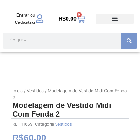
Ir
para
Entrar
ou
0
Carrinho
o
R$
0.00
Cadastrar
conteúdo
TODOS PRODUTOS
MODA EVANGÉLICA
Pesquisar
Início
/
Vestidos
/ Modelagem de Vestido Midi Com Fenda
2
Modelagem de Vestido Midi
Com Fenda 2
REF
11669
Categoria
Vestidos
R$
60.00