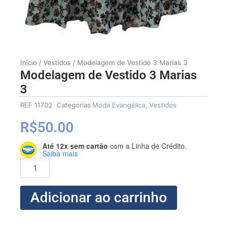
Início
/
Vestidos
/ Modelagem de Vestido 3 Marias 3
Modelagem de Vestido 3 Marias
3
REF
11702
Categorias
Moda Evangélica
,
Vestidos
R$
50.00
Até 12x sem cartão
com a Linha de Crédito.
Modelagem
Saiba mais
de
Vestido
3
Marias
Adicionar ao carrinho
3
quantidade