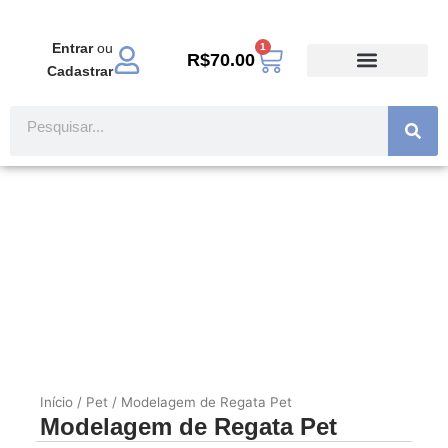
Ir
para
Entrar
ou
1
Carrinho
o
R$
70.00
Cadastrar
conteúdo
TODOS PRODUTOS
MODA EVANGÉLICA
Pesquisar
Início
/
Pet
/ Modelagem de Regata Pet
Modelagem de Regata Pet