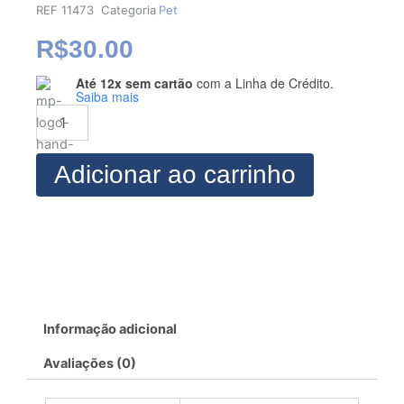
REF
11473
Categoria
Pet
R$
30.00
Até 12x sem cartão
com a Linha de Crédito.
Modelagem
Saiba mais
de
Regata
Pet
quantidade
Adicionar ao carrinho
Informação adicional
Avaliações (0)