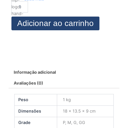
feminino
curto
2
quantidade
Adicionar ao carrinho
Informação adicional
Avaliações (0)
Peso
1 kg
Dimensões
18 × 13.5 × 9 cm
Grade
P, M, G, GG