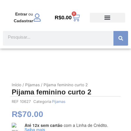
Ir
para
Entrar
ou
0
Carrinho
o
R$
0.00
Cadastrar
conteúdo
TODOS PRODUTOS
MODA EVANGÉLICA
Pesquisar
Início
/
Pijamas
/ Pijama feminino curto 2
Pijama feminino curto 2
REF
10627
Categoria
Pijamas
R$
70.00
Até 12x sem cartão
com a Linha de Crédito.
Pijama
Saiba mais