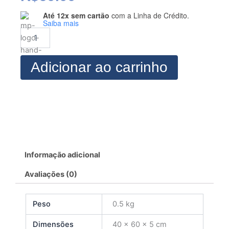
Até 12x sem cartão
com a Linha de Crédito.
Modelagem
Saiba mais
Vestido
Princesa
Infantil
3
Adicionar ao carrinho
quantidade
Informação adicional
Avaliações (0)
Peso
0.5 kg
Dimensões
40 × 60 × 5 cm