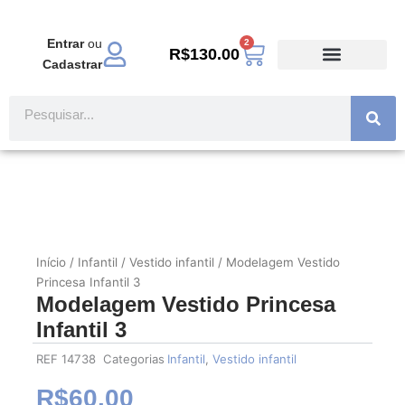
Ir
para
Entrar
ou
2
Carrinho
o
R$
130.00
Cadastrar
conteúdo
TODOS PRODUTOS
MODA EVANGÉLICA
Pesquisar
Início
/
Infantil
/
Vestido infantil
/ Modelagem Vestido
Princesa Infantil 3
Modelagem Vestido Princesa
Infantil 3
REF
14738
Categorias
Infantil
,
Vestido infantil
R$
60.00