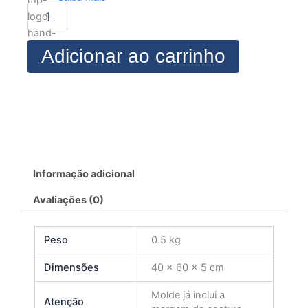
SHORTS
DOLL
9
quantidade
Adicionar ao carrinho
Informação adicional
Avaliações (0)
Peso
0.5 kg
Dimensões
40 × 60 × 5 cm
Molde já inclui a
Atenção