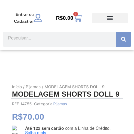
Ir
para
Entrar
ou
0
Carrinho
o
R$
0.00
Cadastrar
conteúdo
TODOS PRODUTOS
MODA EVANGÉLICA
Pesquisar
Início
/
Pijamas
/ MODELAGEM SHORTS DOLL 9
MODELAGEM SHORTS DOLL 9
REF
14755
Categoria
Pijamas
R$
70.00
Até 12x sem cartão
com a Linha de Crédito.
MODELAGEM
Saiba mais