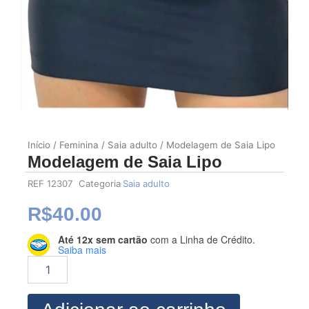
Início
/
Feminina
/
Saia adulto
/ Modelagem de Saia Lipo
Modelagem de Saia Lipo
REF
12307
Categoria
Saia adulto
R$
40.00
Até 12x sem cartão
com a Linha de Crédito.
Modelagem
Saiba mais
de
Saia
Lipo
quantidade