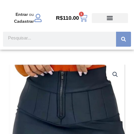
Ir
para
Entrar
ou
1
Carrinho
o
R$
110.00
Cadastrar
conteúdo
TODOS PRODUTOS
MODA EVANGÉLICA
Pesquisar