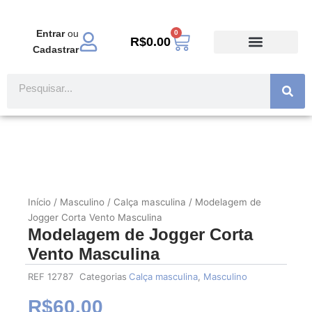
Ir
para
Entrar
ou
0
Carrinho
o
R$
0.00
Cadastrar
conteúdo
TODOS PRODUTOS
MODA EVANGÉLICA
Pesquisar
Início
/
Masculino
/
Calça masculina
/ Modelagem de
Jogger Corta Vento Masculina
Modelagem de Jogger Corta
Vento Masculina
REF
12787
Categorias
Calça masculina
,
Masculino
R$
60.00