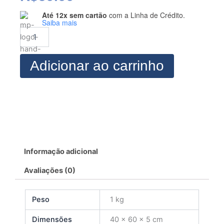
Até 12x sem cartão
com a Linha de Crédito.
Modelagem
Saiba mais
de
Jogger
Corta
Vento
Adicionar ao carrinho
Masculina
quantidade
Informação adicional
Avaliações (0)
Peso
1 kg
Dimensões
40 × 60 × 5 cm