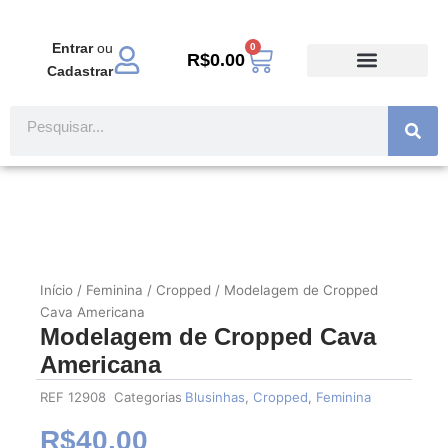
Ir
para
Entrar
ou
0
Carrinho
o
R$
0.00
Cadastrar
conteúdo
TODOS PRODUTOS
MODA EVANGÉLICA
Pesquisar
Início
/
Feminina
/
Cropped
/ Modelagem de Cropped
Cava Americana
Modelagem de Cropped Cava
Americana
REF
12908
Categorias
Blusinhas
,
Cropped
,
Feminina
R$
40.00