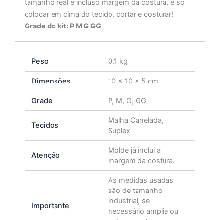
tamanho real e incluso margem da costura, é só
colocar em cima do tecido, cortar e costurar!
Grade do kit: P M G GG
Peso
0.1 kg
Dimensões
10 × 10 × 5 cm
Grade
P, M, G, GG
Malha Canelada,
Tecidos
Suplex
Molde já inclui a
Atenção
margem da costura.
As medidas usadas
são de tamanho
industrial, se
Importante
necessário amplie ou