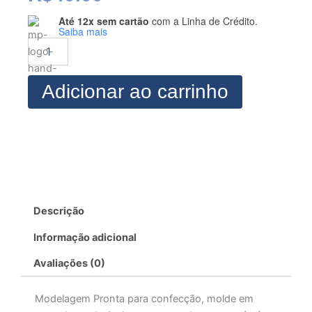
Até 12x sem cartão
com a Linha de Crédito.
Modelagem
Saiba mais
de
Cropped
Cava
Americana
Adicionar ao carrinho
quantidade
Descrição
Informação adicional
Avaliações (0)
Modelagem Pronta para confecção, molde em