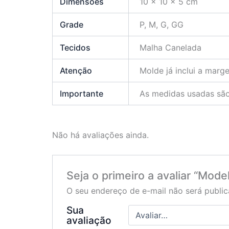
Dimensões
10 × 10 × 5 cm
Grade
P, M, G, GG
Tecidos
Malha Canelada
Atenção
Molde já inclui a marg
Importante
As medidas usadas são
Não há avaliações ainda.
Seja o primeiro a avaliar “Mo
O seu endereço de e-mail não será public
Sua
avaliação