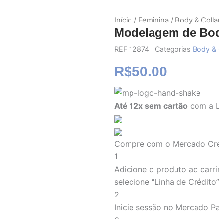
Início
/
Feminina
/
Body & Colla
Modelagem de Bod
REF
12874
Categorias
Body & 
R$
50.00
Modelagem
de
Até 12x sem cartão
com a L
Body
Tomara
que
Caia
Compre com o Mercado Cré
quantidade
1
Adicione o produto ao carri
selecione “Linha de Crédito”
2
Inicie sessão no Mercado P