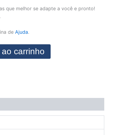
as que melhor se adapte a você e pronto!
.
gina de
Ajuda
.
 ao carrinho