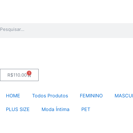
Ir
para
o
Pesquisar
conteúdo
1
Carrinho
R$
110.00
HOME
Todos Produtos
FEMININO
MASCU
PLUS SIZE
Moda Íntima
PET