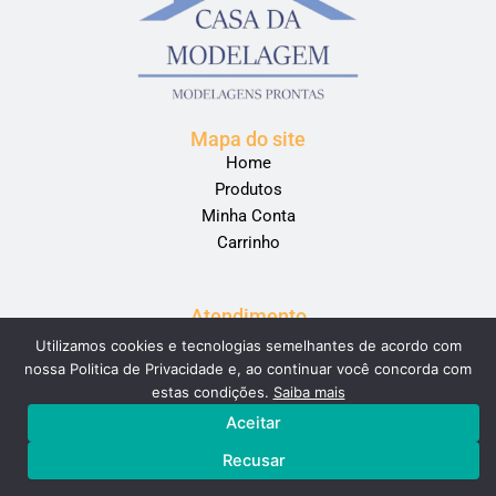
Mapa do site
Home
Produtos
Minha Conta
Carrinho
Atendimento
2291-1799
Utilizamos cookies e tecnologias semelhantes de acordo com
Rua Almirante Barroso 436 - Brás
nossa Politica de Privacidade e, ao continuar você concorda com
I
estas condições.
Saiba mais
n
Aceitar
s
Recusar
t