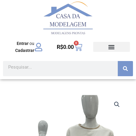
Ir
para
o
conteúdo
Entrar
ou
0
Carrinho
R$
0.00
Cadastrar
Pesquisar