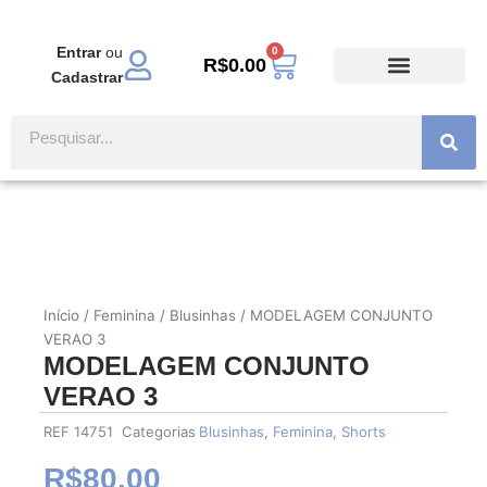
Ir
para
Entrar
ou
0
Carrinho
o
R$
0.00
Cadastrar
conteúdo
TODOS PRODUTOS
MODA EVANGÉLICA
Pesquisar
Início
/
Feminina
/
Blusinhas
/ MODELAGEM CONJUNTO
VERAO 3
MODELAGEM CONJUNTO
VERAO 3
REF
14751
Categorias
Blusinhas
,
Feminina
,
Shorts
R$
80.00