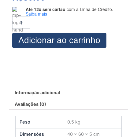
Até 12x sem cartão
com a Linha de Crédito.
MODELAGEM
Saiba mais
CONJUNTO
VERAO
3
quantidade
Adicionar ao carrinho
Informação adicional
Avaliações (0)
Peso
0.5 kg
Dimensões
40 × 60 × 5 cm