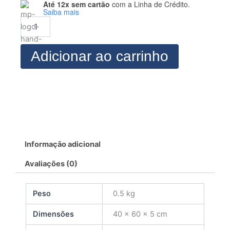
Até 12x sem cartão
com a Linha de Crédito.
MODELAGEM
Saiba mais
CONJUNTO
INVERNO
3
quantidade
Adicionar ao carrinho
Informação adicional
Avaliações (0)
Peso
0.5 kg
Dimensões
40 × 60 × 5 cm