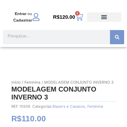
Ir
para
Entrar
ou
2
Carrinho
o
R$
120.00
Cadastrar
conteúdo
TODOS PRODUTOS
MODA EVANGÉLICA
Pesquisar
Início
/
Feminina
/ MODELAGEM CONJUNTO INVERNO 3
MODELAGEM CONJUNTO
INVERNO 3
REF
15509
Categorias
Blazers e Casacos
,
Feminina
R$
110.00