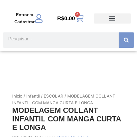
Ir
para
Entrar
ou
0
Carrinho
o
R$
0.00
Cadastrar
conteúdo
TODOS PRODUTOS
MODA EVANGÉLICA
Pesquisar
Início
/
Infantil
/
ESCOLAR
/ MODELAGEM COLLANT
INFANTIL COM MANGA CURTA E LONGA
MODELAGEM COLLANT
INFANTIL COM MANGA CURTA
E LONGA