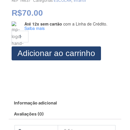
REF
14637
Categorias
ESCOLAR
,
Infantil
R$
70.00
Até 12x sem cartão
com a Linha de Crédito.
MODELAGEM
Saiba mais
COLLANT
INFANTIL
COM
MANGA
Adicionar ao carrinho
CURTA
E
LONGA
quantidade
Informação adicional
Avaliações (0)