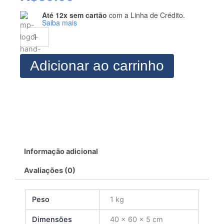
Até 12x sem cartão
com a Linha de Crédito.
Modelagem
Saiba mais
Calça
Elástico
Feminina
quantidade
Adicionar ao carrinho
Informação adicional
Avaliações (0)
Peso
1 kg
Dimensões
40 × 60 × 5 cm