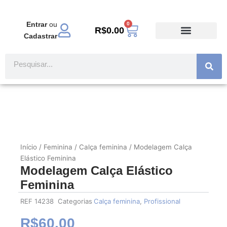
Ir
para
Entrar
ou
0
Carrinho
o
R$
0.00
Cadastrar
conteúdo
TODOS PRODUTOS
MODA EVANGÉLICA
Pesquisar
Início
/
Feminina
/
Calça feminina
/ Modelagem Calça
Elástico Feminina
Modelagem Calça Elástico
Feminina
REF
14238
Categorias
Calça feminina
,
Profissional
R$
60.00