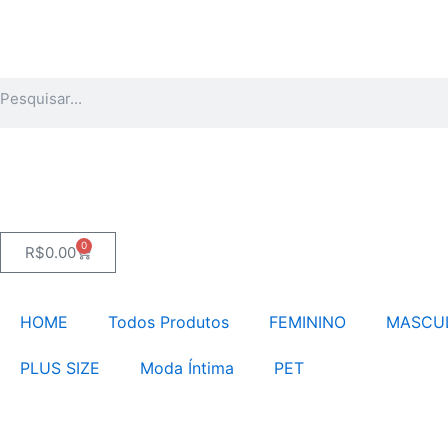
Ir
para
o
Pesquisar
conteúdo
0
Carrinho
R$
0.00
HOME
Todos Produtos
FEMININO
MASCU
PLUS SIZE
Moda Íntima
PET