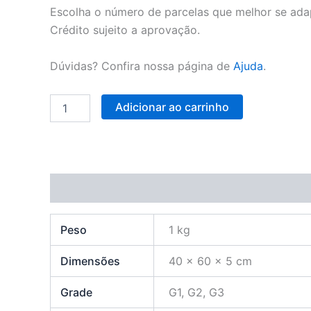
Escolha o número de parcelas que melhor se ada
Crédito sujeito a aprovação.
Dúvidas? Confira nossa página de
Ajuda
.
Adicionar ao carrinho
Informação adicional
Avaliações (0)
Peso
1 kg
Dimensões
40 × 60 × 5 cm
Grade
G1, G2, G3