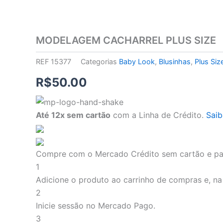
MODELAGEM CACHARREL PLUS SIZE
REF
15377
Categorias
Baby Look
,
Blusinhas
,
Plus Siz
R$
50.00
MODELAGEM
CACHARREL
Até 12x sem cartão
com a Linha de Crédito.
Saib
PLUS
SIZE
quantidade
Compre com o Mercado Crédito sem cartão e p
1
Adicione o produto ao carrinho de compras e, na 
2
Inicie sessão no Mercado Pago.
3