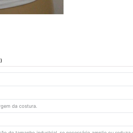
)
argem da costura.
ão de tamanho industrial, se necessário amplie ou reduza