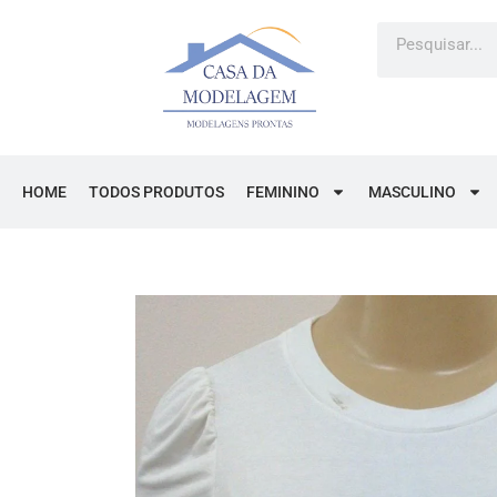
Ir
Pesquisar
para
o
conteúdo
HOME
TODOS PRODUTOS
FEMININO
MASCULINO