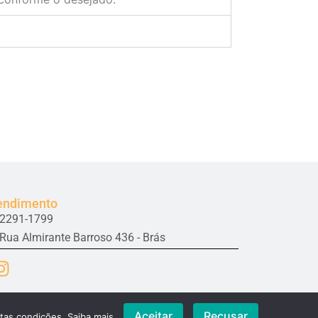
endimento
2291-1799
Rua Almirante Barroso 436 - Brás
I
n
s
t
Aceitar
Recusar
stas condições.
Saiba mais