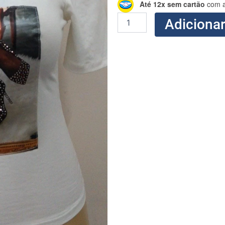
modelagem
Até 12x sem cartão
com a
BLUSINHA
Adicionar
MANGA
PRINCESA
PLUS
SIZE
quantidade