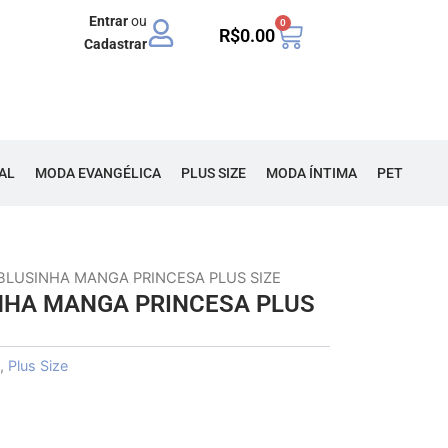
Entrar
ou
0
Carrinho
R$
0.00
Cadastrar
AL
MODA EVANGÉLICA
PLUS SIZE
MODA ÍNTIMA
PET
BLUSINHA MANGA PRINCESA PLUS SIZE
NHA MANGA PRINCESA PLUS
,
Plus Size