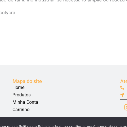
colycra
Mapa do site
At
Home
Produtos
Minha Conta
Carrinho
com nossa Politica de Privacidade e, ao continuar você concorda com e