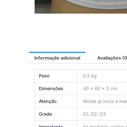
Informação adicional
Avaliações (0
Peso
0.5 kg
Dimensões
40 × 60 × 5 cm
Atenção
Molde já inclui a m
Grade
G1, G2, G3
Importante
As medidas usadas s