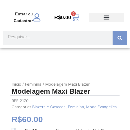
Ir
para
Entrar
ou
0
Carrinho
o
R$
0.00
Cadastrar
conteúdo
TODOS PRODUTOS
MODA EVANGÉLICA
Pesquisar
Início
/
Feminina
/ Modelagem Maxi Blazer
Modelagem Maxi Blazer
REF
2170
Categorias
Blazers e Casacos
,
Feminina
,
Moda Evangélica
R$
60.00