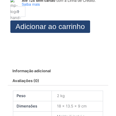
Até 12x sem cartão
com a Linha de Crédito.
Modelagem
Saiba mais
Maxi
Blazer
quantidade
Adicionar ao carrinho
Informação adicional
Avaliações (0)
Peso
2 kg
Dimensões
18 × 13.5 × 9 cm