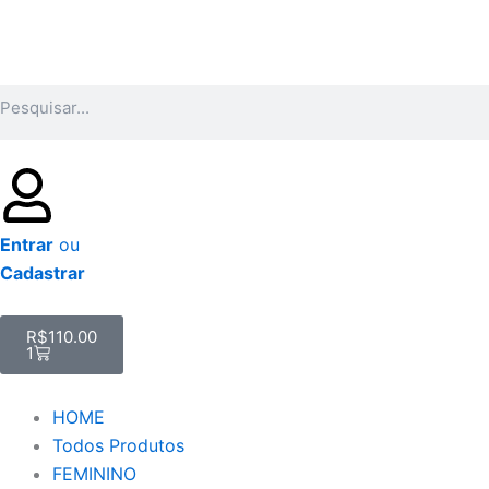
Ir
para
o
Pesquisar
conteúdo
Entrar
ou
Cadastrar
Carrinho
R$
110.00
1
HOME
Todos Produtos
FEMININO