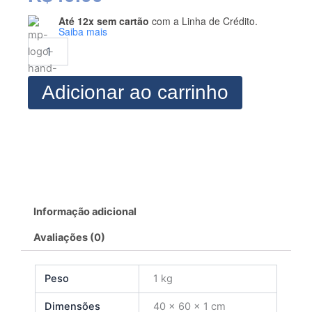
Até 12x sem cartão
com a Linha de Crédito.
Modelagem
Saiba mais
de
Cropped
Laço
quantidade
Adicionar ao carrinho
Informação adicional
Avaliações (0)
Peso
1 kg
Dimensões
40 × 60 × 1 cm