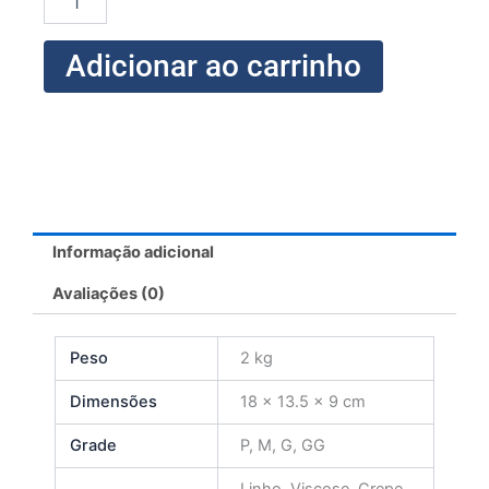
Alfaiataria
quantidade
Adicionar ao carrinho
Informação adicional
Avaliações (0)
Peso
2 kg
Dimensões
18 × 13.5 × 9 cm
Grade
P, M, G, GG
Linho, Viscose, Crepe,