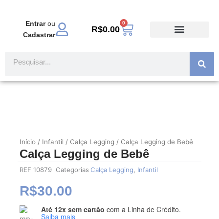
Ir
para
Entrar
ou
0
Carrinho
o
R$
0.00
Cadastrar
conteúdo
TODOS PRODUTOS
MODA EVANGÉLICA
Pesquisar
Início
/
Infantil
/
Calça Legging
/ Calça Legging de Bebê
Calça Legging de Bebê
REF
10879
Categorias
Calça Legging
,
Infantil
R$
30.00
Até 12x sem cartão
com a Linha de Crédito.
Calça
Saiba mais