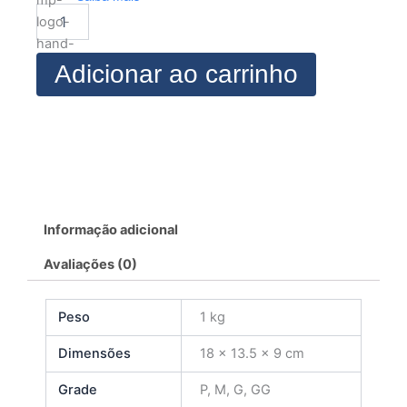
Legging
de
Bebê
quantidade
Adicionar ao carrinho
Informação adicional
Avaliações (0)
Peso
1 kg
Dimensões
18 × 13.5 × 9 cm
Grade
P, M, G, GG